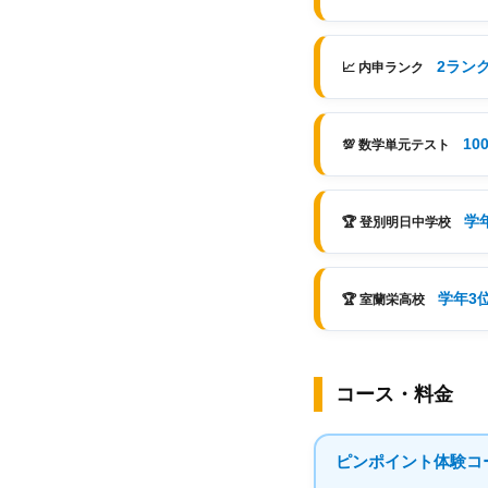
2ラン
📈 内申ランク
10
💯 数学単元テスト
学
🏆 登別明日中学校
学年3
🏆 室蘭栄高校
コース・料金
ピンポイント体験コ