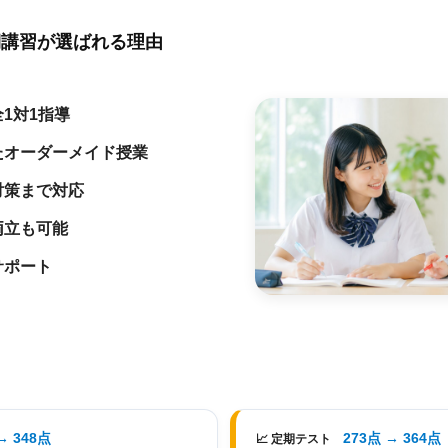
夏期講習が選ばれる理由
1対1指導
たオーダーメイド授業
対策まで対応
両立も可能
サポート
→ 348点
273点 → 364点
📈 定期テスト