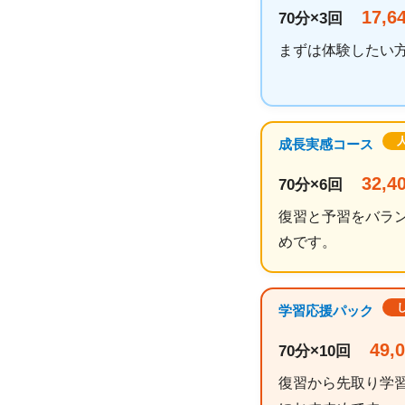
17,6
70分×3回
まずは体験したい
人
成長実感コース
32,4
70分×6回
復習と予習をバラ
めです。
学習応援パック
49,
70分×10回
復習から先取り学