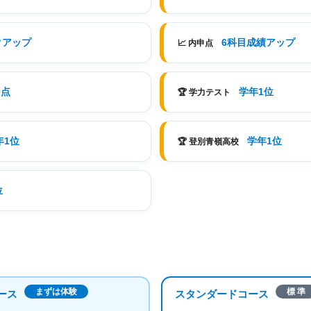
クアップ
6科目成績アップ
📈 内申点
0点
学年1位
🏆 学力テスト
年1位
学年1位
🏆 登別青嶺高校
位
まずは体験
標 準
ース
スタンダードコース