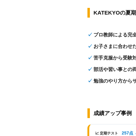
KATEKYOの
プロ教師による完全
お子さまに合わせ
苦手克服から受験
部活や習い事との
勉強のやり方から
成績アップ事例
257点 
📈 定期テスト