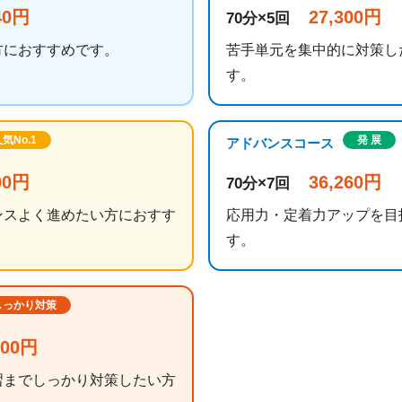
40円
27,300円
70分×5回
方におすすめです。
苦手単元を集中的に対策し
す。
気No.1
発 展
アドバンスコース
00円
36,260円
70分×7回
ンスよく進めたい方におすす
応用力・定着力アップを目
す。
しっかり対策
000円
習までしっかり対策したい方