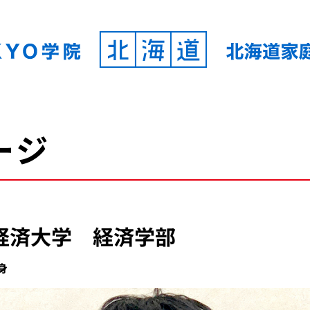
ージ
経済大学 経済学部
身