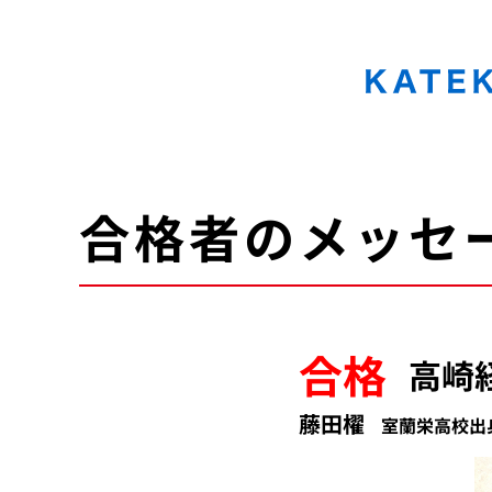
KATEKYO学院 北海道 家庭教師協会
合格者のメッセ
合格
高崎
藤田櫂
室蘭栄高校出