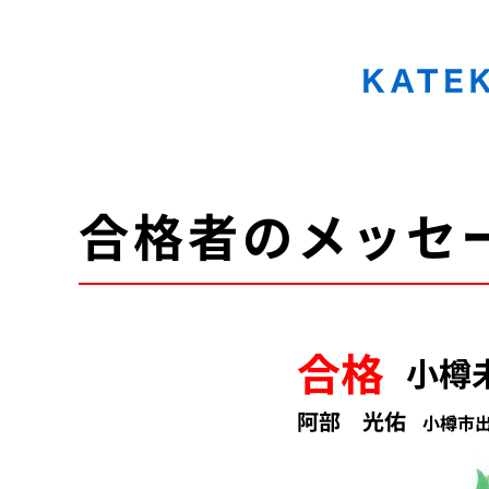
KATEKYO学院 北海道 家庭教師協会
合格者のメッセ
合格
小樽
阿部 光佑
小樽市