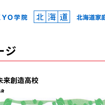
ージ
未来創造高校
出身