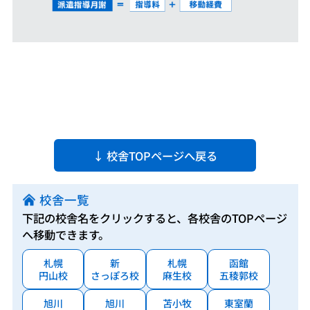
↓ 校舎TOPページへ戻る
校舎一覧
下記の校舎名をクリックすると、各校舎のTOPページ
へ移動できます。
札幌
新
札幌
函館
円山校
さっぽろ校
麻生校
五稜郭校
旭川
旭川
苫小牧
東室蘭