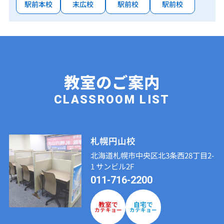
駅前本校
末広校
駅前校
駅前校
教室のご案内
CLASSROOM LIST
札幌円山校
北海道札幌市中央区北3条西28丁目2-
1 サンビル2F
011-716-2200
教室で
自宅で
カテキョー
カテキョー