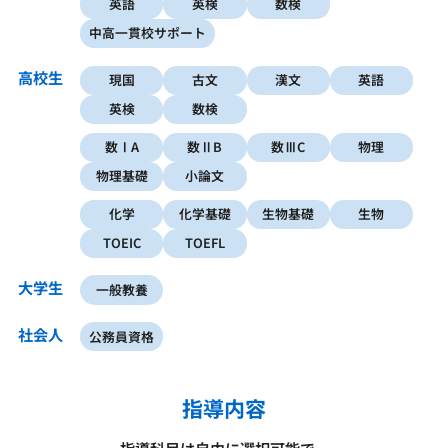
英語
英検
数検
中高一貫校サポート
高校生
現国
古文
漢文
英語
英検
数検
数ⅠA
数ⅡB
数ⅢC
物理
物理基礎
小論文
化学
化学基礎
生物基礎
生物
TOEIC
TOEFL
大学生
一般教養
社会人
公務員資格
指導内容