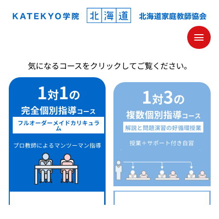
KATEKYO学院 北海道 家庭教師協会
気になるコースをクリックしてご覧ください。
1
1
1
3
対
の
対
の
完全個別指導
コース
複数個別指導
コース
フルオーダーメイドカリキュラ
解説と問題演習の好循環授業
ム
授業＋サポート付き自習
プロ教師によるマンツーマン指導