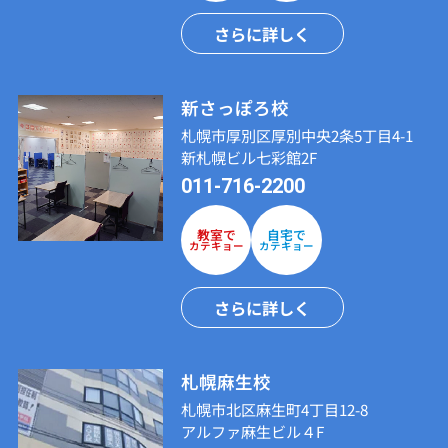
さらに詳しく
新さっぽろ校
札幌市厚別区厚別中央2条5丁目4-1
新札幌ビル七彩館2F
011-716-2200
教室で
自宅で
カテキョー
カテキョー
さらに詳しく
札幌麻生校
札幌市北区麻生町4丁目12-8
アルファ麻生ビル４F