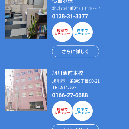
七重浜校
北斗市七重浜7丁目10‐7
0138-31-3377
教室で
自宅で
カテキョー
カテキョー
さらに詳しく
旭川駅前本校
旭川市一条通9丁目90-21
TR1.9ビル2F
0166-27-6688
教室で
自宅で
カテキョー
カテキョー