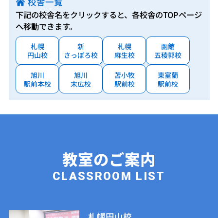
校舎一覧
下記の校舎名をクリックすると、各校舎のTOPページ
へ移動できます。
札幌
新
札幌
函館
円山校
さっぽろ校
麻生校
五稜郭校
旭川
旭川
苫小牧
東室蘭
駅前本校
末広校
駅前校
駅前校
教室のご案内
CLASSROOM LIST
札幌円山校