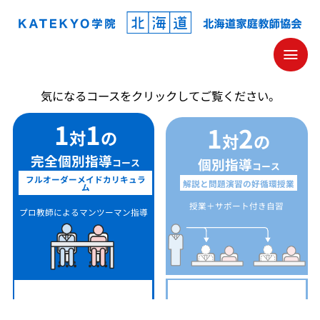
KATEKYO学院 北海道 家庭教師協会
気になるコースをクリックしてご覧ください。
1
1
1
2
対
の
対
の
完全個別指導
個別指導
コース
コース
フルオーダーメイドカリキュラ
解説と問題演習の好循環授業
ム
授業＋サポート付き自習
プロ教師によるマンツーマン指導