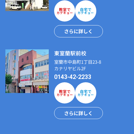
教室で
自宅で
カテキョー
カテキョー
さらに詳しく
東室蘭駅前校
室蘭市中島町1丁目23-8
カナリヤビル2F
0143-42-2233
教室で
自宅で
カテキョー
カテキョー
さらに詳しく