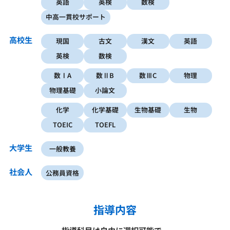
英語
英検
数検
中高一貫校サポート
高校生
現国
古文
漢文
英語
英検
数検
数ⅠA
数ⅡB
数ⅢC
物理
物理基礎
小論文
化学
化学基礎
生物基礎
生物
TOEIC
TOEFL
大学生
一般教養
社会人
公務員資格
指導内容