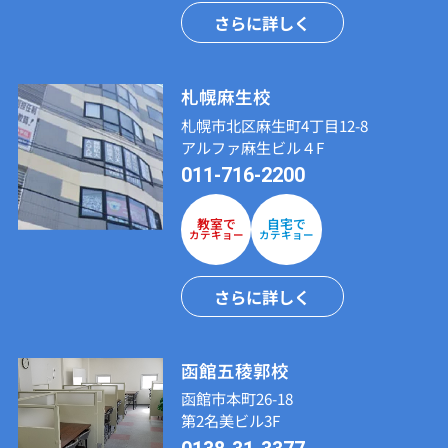
さらに詳しく
札幌麻生校
札幌市北区麻生町4丁目12-8
アルファ麻生ビル４F
011-716-2200
教室で
自宅で
カテキョー
カテキョー
さらに詳しく
函館五稜郭校
函館市本町26-18
第2名美ビル3F